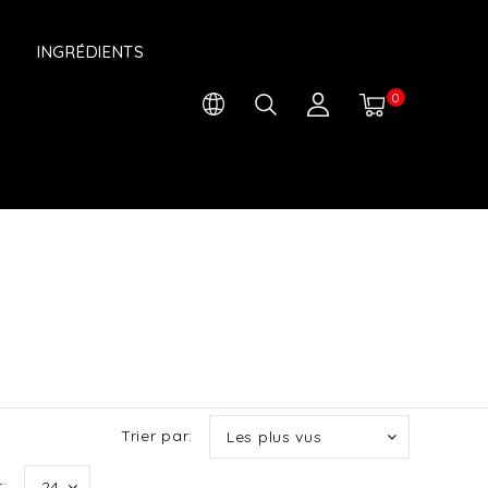
INGRÉDIENTS
0
Trier par:
Les plus vus
:
24