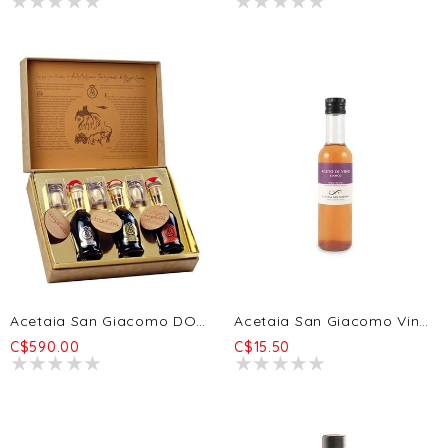
Acetaia San Giacomo DOP Triptych - Oro + Argento + Aragosta 3x100ml
Acetaia San Giacomo Vinaigre De Vin Blanc Bio 250ml
C$590.00
C$15.50