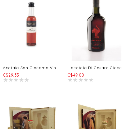
Acetaia San Giacomo Vinaigre De Vin Riserva 6a 250ml
L'acetaia Di Cesare Giaccone Cesare Giaccone Vinaigre De Vin Rouge 500ml
C$29.35
C$49.00