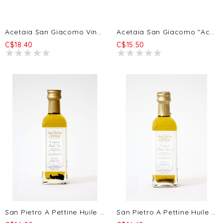
Acetaia San Giacomo Vinaigre De Bière Artisanal ( Ale Birra Forte Belge Audace - 32 Via Dei Birrai) 250ml
Acetaia San Giacomo "Acetaia San Giacomo" Vinaigre De Vin Rouge Bio 250ml
C$18.40
C$15.50
San Pietro A Pettine Huile D'olive Extra Vierge À La Truffe Noire D'hiver Pregiato 55ml
San Pietro A Pettine Huile D'olive Extra Vierge À La Truffe Blanche 55ml