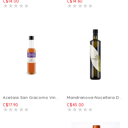
C$14.00
C$14.60
Acetaia San Giacomo Vinaigre De Vin Rose' 250ml
Mandranova-Nocellara Del Belice Huile Olive Extra Vierge EVOO 500ml
C$17.90
C$45.00