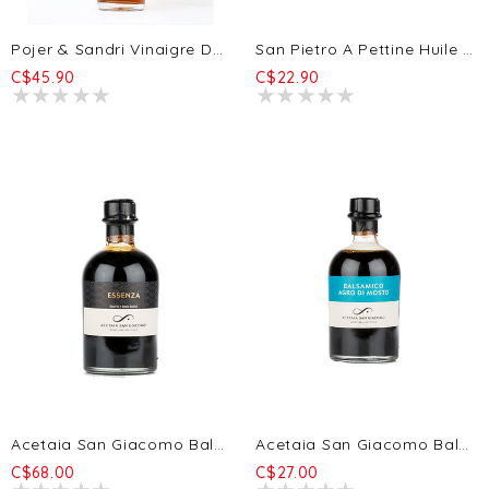
Pojer & Sandri Vinaigre De Sorbier 250ml
San Pietro A Pettine Huile D'olive Extra Vierge À La Truffe Noire D'hiver Pregiato 100ml
C$45.90
C$22.90
Acetaia San Giacomo Balsamique Essenza BIO - 8a 250ml
Acetaia San Giacomo Balsamique Agro Di Mosto BIO - 2a 250ml
C$68.00
C$27.00