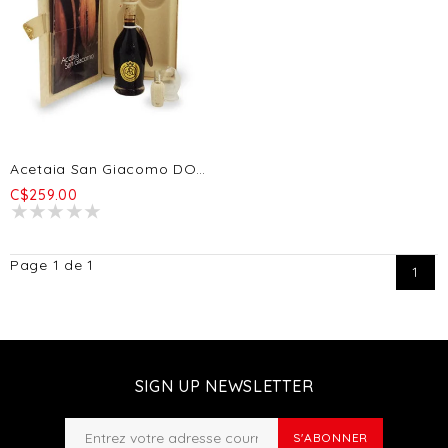
Acetaia San Giacomo DOP Oro - 25 Ans 100ml
C$259.00
Page 1 de 1
1
SIGN UP NEWSLETTER
S'ABONNER