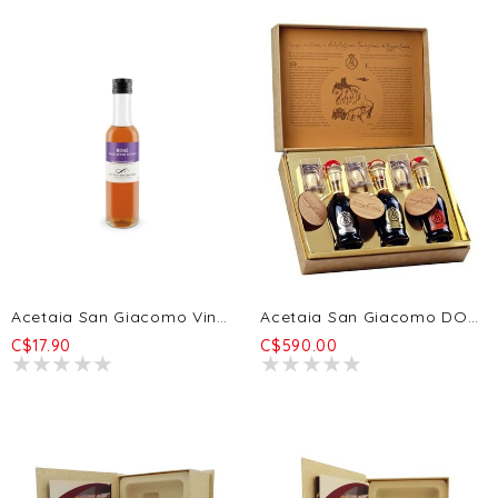
Acetaia San Giacomo Vinaigre De Vin Rose' 250ml
Acetaia San Giacomo DOP Triptych - Oro + Argento + Aragosta 3x100ml
C$17.90
C$590.00