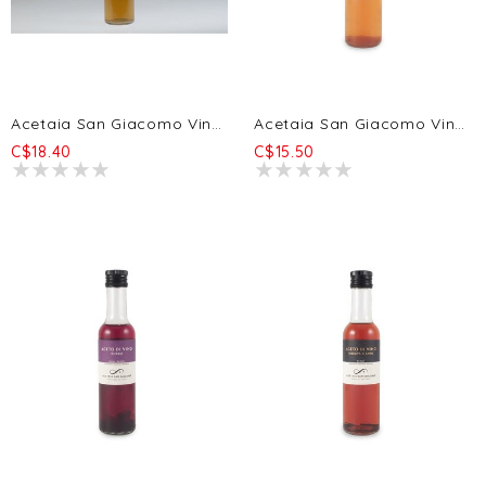
Acetaia San Giacomo Vinaigre De Bière Artisanal ( Ale Birra Forte Belge Audace - 32 Via Dei Birrai) 250ml
Acetaia San Giacomo Vinaigre De Vin Blanc Bio 250ml
C$18.40
C$15.50