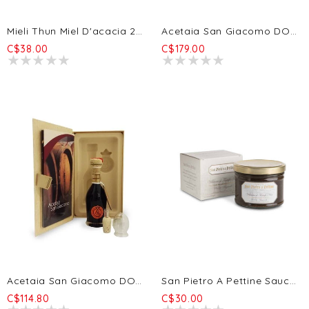
Mieli Thun Miel D'acacia 250g
Acetaia San Giacomo DOP Argento - 20 Ans 100ml
C$38.00
C$179.00
Acetaia San Giacomo DOP Aragosta - 12a 100ml
San Pietro A Pettine Sauce À La Truffe Noire D'Hiver Pregiato ''Vellutata'' 10% - 90g
C$114.80
C$30.00