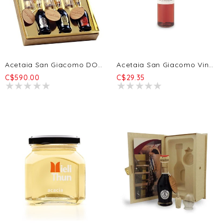
Acetaia San Giacomo DOP Triptych - Oro + Argento + Aragosta 3x100ml
Acetaia San Giacomo Vinaigre De Vin Riserva 6a 250ml
C$590.00
C$29.35