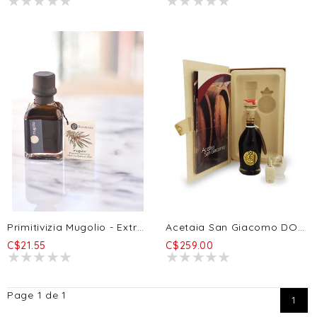
Primitivizia Mugolio - Extrait De Pinus Montana Meunier 100ml
Acetaia San Giacomo DOP Oro - 25 Ans 100ml
C$21.55
C$259.00
Page 1 de 1
1