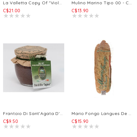
La Valletta Copy Of "Viola" Organic Roveja Peas 20/500g
Mulino Marino Tipo 00 - Ciabatta, Baguettes, Brioches, Croissants, Pâtes/pizza (1kg)
C$21.00
C$13.90
Frantoio Di Sant'Agata D'Oneglia Taggiasca Olives Tapenade 90g
Mario Fongo Langues De Belle-Mère - Romarin 200g
C$9.50
C$15.90