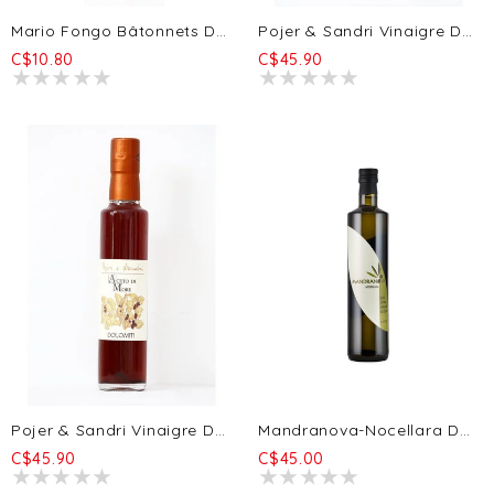
Mario Fongo Bâtonnets De Rubata - Romarin 200g
Pojer & Sandri Vinaigre De Sorbier 250ml
C$10.80
C$45.90
Pojer & Sandri Vinaigre De Mûre 250ml
Mandranova-Nocellara Del Belice Huile Olive Extra Vierge EVOO 500ml
C$45.90
C$45.00