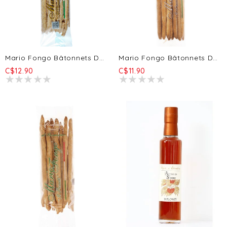
Mario Fongo Bâtonnets De Pain Étirés -H2O Et Sésame 200g
Mario Fongo Bâtonnets De Pain Étirés - Classique Original 200g
C$12.90
C$11.90