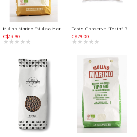
Mulino Marino "Mulino Marino" Organic Durum Wheat Semolina Flour (Semola Di Grano Duro) 5/1k
Testa Conserve "Testa" Bluefin Tuna Fillets In Organic EVOO 4/620g
C$13.90
C$79.00