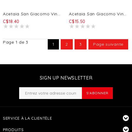
Acetaia San Giacomo Vinaigre De Bière Artisanal ( Ale Birra Forte Belge Audace - 32 Via Dei Birrai) 250ml
Acetaia San Giacomo Vinaigre De Vin Blanc Bio 250ml
C$18.40
C$15.50
Page 1 de 3
1
2
3
Page suivante
SIGN UP NEWSLETTER
S'ABONNER
SERVICE À LA CLIENTÈLE
PRODUITS