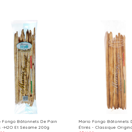
o Fongo Bâtonnets De Pain
Mario Fongo Bâtonnets 
és -H2O Et Sésame 200g
Étirés - Classique Origin