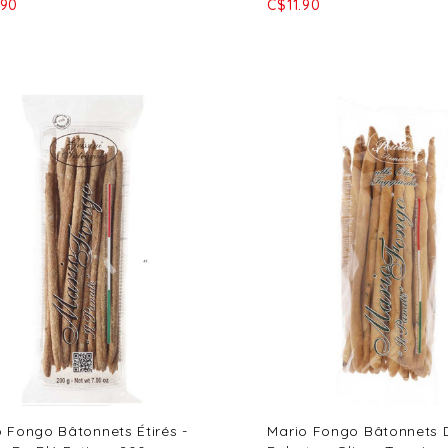
.90
C$11.90
 Fongo Bâtonnets Étirés -
Mario Fongo Bâtonnets 