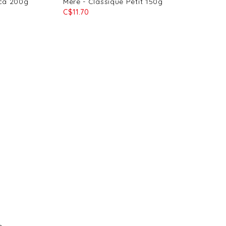
sca 200g
Mère - Classique Petit 150g
C$11.70