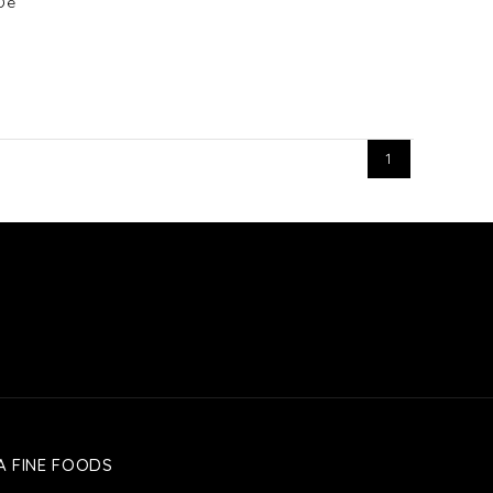
De
1
A FINE FOODS