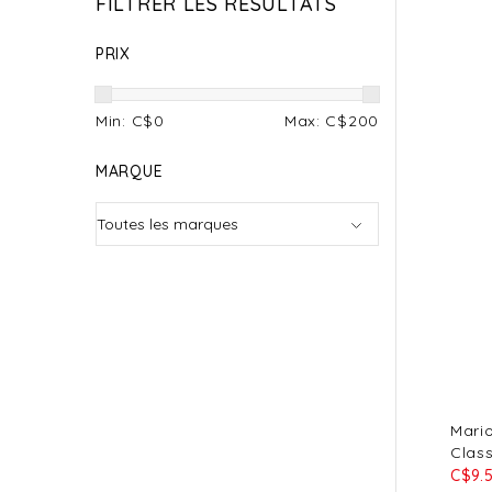
FILTRER LES RÉSULTATS
PRIX
Min: C$
0
Max: C$
200
MARQUE
Mari
Clas
C$9.