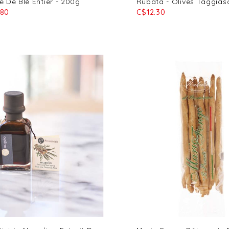
e De Blé Entier - 200g
Rubata - Olives Taggia
.80
C$12.30