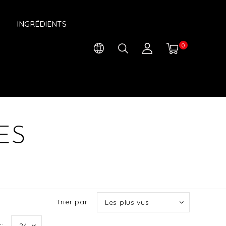
INGRÉDIENTS
0
ES
Trier par:
Les plus vus
:
24