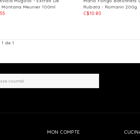
tivizia Mugolio - Extrait De
Mario Fongo Bâtonnets 
s Montana Meunier 100ml
Rubata - Romarin 200g
.55
C$10.80
 1 de 1
MON COMPTE
CUCIN