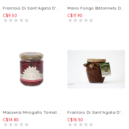
Frantoio Di Sant'Agata D'Oneglia Taggiasca Olives Tapenade 90g
Mario Fongo Bâtonnets De Pain Étirés - Classique Original 200g
C$9.50
C$11.90
Masseria Mirogallo Tomates Séchées - Marinées En Huile Olive Extra Vierge - Evoo - 195g
Frantoio Di Sant'Agata D'Oneglia Taggiasche Tapenade D'Olives Au Citron 180g
C$14.80
C$16.50