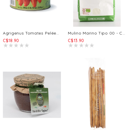
Agrigenus Tomates Pelées San Marzano D.O.P. 2550g
Mulino Marino Tipo 00 - Ciabatta, Baguettes, Brioches, Croissants, Pâtes/pizza (1kg)
C$18.90
C$13.90