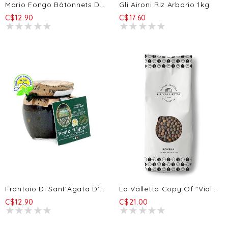
Mario Fongo Bâtonnets De Pain Étirés - Farine De Maïs 200gr
Gli Aironi Riz Arborio 1kg
C$12.90
C$17.60
Frantoio Di Sant'Agata D'Oneglia Pesto De Basilic De Ligurie 90g
La Valletta Copy Of "Viola" Organic Roveja Peas 20/500g
C$12.90
C$21.00