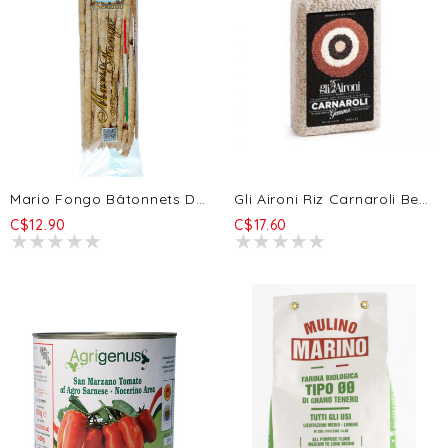
Mario Fongo Bâtonnets De Pain Étirés -H2O Et Sésame 200g
Gli Aironi Riz Carnaroli Bersaglio 1kg
C$12.90
C$17.60