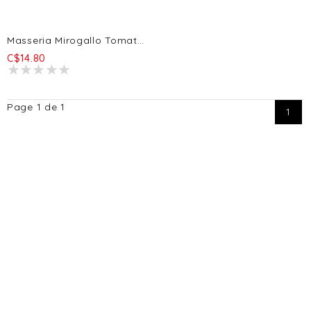
Masseria Mirogallo Tomates Séchées - Marinées En Huile Olive Extra Vierge - Evoo - 195g
C$14.80
Page 1 de 1
1