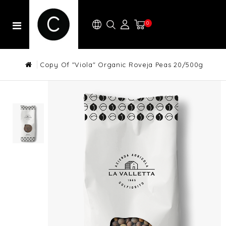
0
Copy Of "Viola" Organic Roveja Peas 20/500g