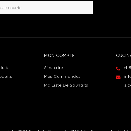
MON COMPTE
CUCIN
duits
S'inscrire
+1 
oduits
Mes Commandes
in
Ma Liste De Souhaits
s.