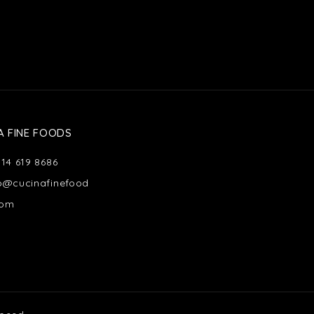
A FINE FOODS
514 619 8686
fo@cucinafinefood
com