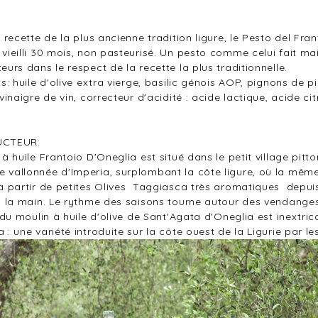
e recette de la plus ancienne tradition ligure, le Pesto del Fr
vieilli 30 mois, non pasteurisé. Un pesto comme celui fait mai
eurs dans le respect de la recette la plus traditionnelle.
s: huile d'olive extra vierge, basilic génois AOP, pignons de pi
vinaigre de vin, correcteur d'acidité : acide lactique, acide cit
UCTEUR:
 à huile Frantoio D'Oneglia est situé dans le petit village pit
vallonnée d'Imperia, surplombant la côte ligure, où la même
à partir de petites Olives Taggiasca
très aromatiques depuis p
à la main. Le rythme des saisons tourne autour des vendanges
 du moulin à huile d'olive de Sant'Agata d'Oneglia est inextrica
 : une variété introduite sur la côte ouest de la Ligurie par l