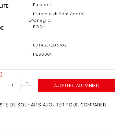
En stock
LITÉ
Frantoio di Sant'Agata
D'Oneglia
FO04
DE
8014531203702
PES0009
0
+
AJOUTER AU PANIER
-
ISTE DE SOUHAITS
AJOUTER POUR COMPARER