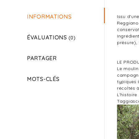
INFORMATIONS
Issu d'un
Reggiano 
conservat
Ingrédient
ÉVALUATIONS
(0)
présure), 
PARTAGER
LE PROD
Le moulin
campagne 
MOTS-CLÉS
typiques 
récoltés 
L'histoire
Taggiasca