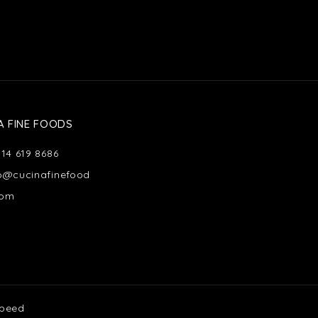
A FINE FOODS
514 619 8686
fo@cucinafinefood
com
speed