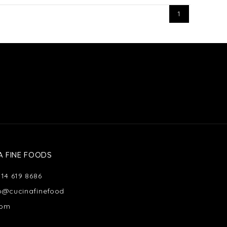
1
A FINE FOODS
514 619 8686
fo@cucinafinefood
com