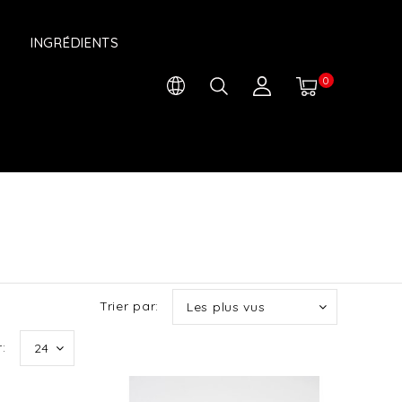
INGRÉDIENTS
0
Trier par:
Les plus vus
:
24