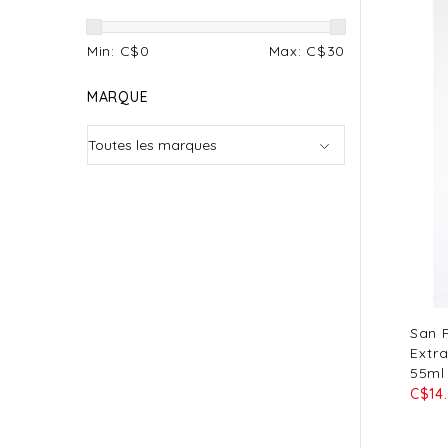
Min: C$
0
Max: C$
30
MARQUE
San P
Extra
55ml
C$14