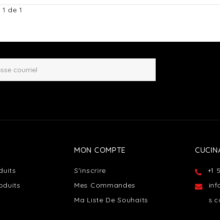
 1 de 1
MON COMPTE
CUCIN
duits
S'inscrire
+1 
oduits
Mes Commandes
in
Ma Liste De Souhaits
s.