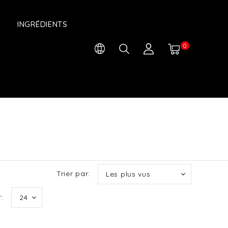
INGRÉDIENTS
0
Trier par:
Les plus vus
:
24