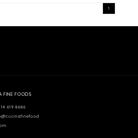
1
A FINE FOODS
514 619 8686
fo@cucinafinefood
com