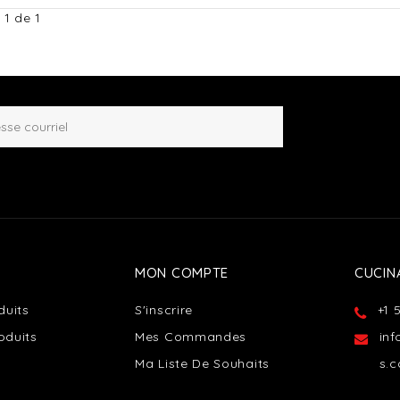
 1 de 1
MON COMPTE
CUCIN
duits
S'inscrire
+1 
oduits
Mes Commandes
in
Ma Liste De Souhaits
s.